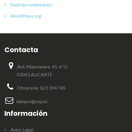
Feed de comentarios
WordPress.org
Contacta
Avd. Maisonnave, 41, 6º G
03003 ALICANTE
Cita previa: 623 194 745
dalopez@cop.es
Información
Aviso Legal