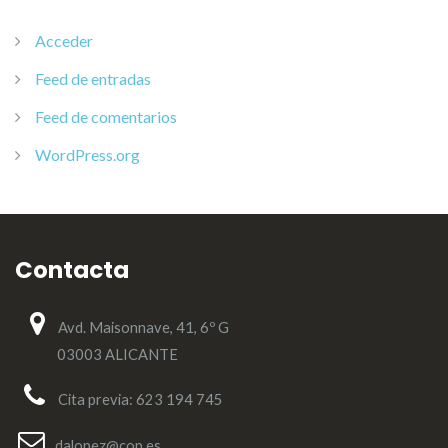
Acceder
Feed de entradas
Feed de comentarios
WordPress.org
Contacta
Avd. Maisonnave, 41, 6º G
03003 ALICANTE
Cita previa: 623 194 745
dalopez@cop.es