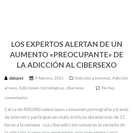
LOS EXPERTOS ALERTAN DE UN
AUMENTO «PREOCUPANTE» DE
LA ADICCIÓN AL CIBERSEXO
dalopez
9 febrero, 2015
Adicción a internet
,
Adicción
al sexo
,
Adicciones tecnológicas
,
cibersexo
No hay
comentarios
Cerca de 400.000 valencianos consumen pornografía a través
de internet o participan en chats eróticos durante más de 15
horas a la semana «La ciberadicción sexual es la variante de
la adicción al sexo más emergente, más prevalente y más