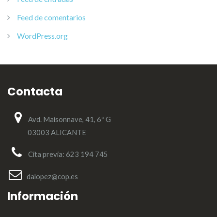
Feed de comentarios
WordPress.org
Contacta
Avd. Maisonnave, 41, 6º G
03003 ALICANTE
Cita previa: 623 194 745
dalopez@cop.es
Información