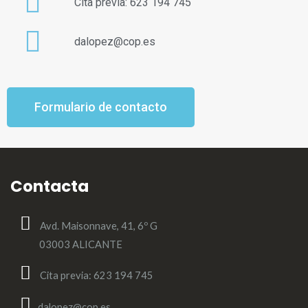
Cita previa: 623 194 745
dalopez@cop.es
Formulario de contacto
Contacta
Avd. Maisonnave, 41, 6º G
03003 ALICANTE
Cita previa: 623 194 745
dalopez@cop.es