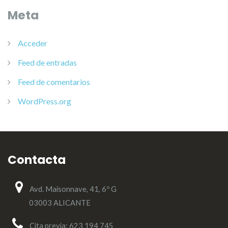
Meta
Acceder
Feed de entradas
Feed de comentarios
WordPress.org
Contacta
Avd. Maisonnave, 41, 6º G
03003 ALICANTE
Cita previa: 623 194 745