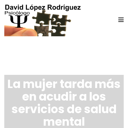
La mujer tarda más
en acudir a los
servicios de salud
mental