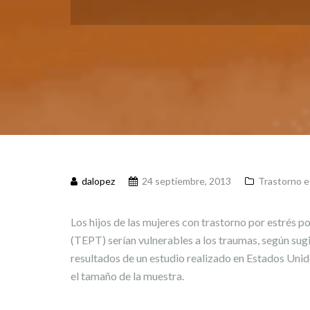
dalopez
24 septiembre, 2013
Trastorno e
Los hijos de las mujeres con trastorno por estrés 
(TEPT) serían vulnerables a los traumas, según sugi
resultados de un estudio realizado en Estados Unido
el tamaño de la muestra.