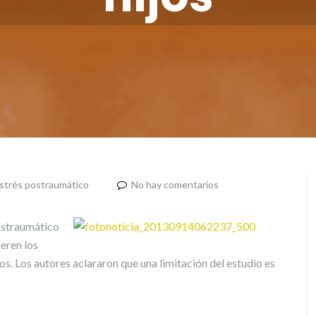
strés postraumático
No hay comentarios
postraumático
eren los
s. Los autores aclararon que una limitación del estudio es