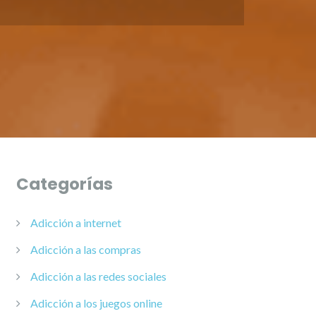
Categorías
Adicción a internet
Adicción a las compras
Adicción a las redes sociales
Adicción a los juegos online