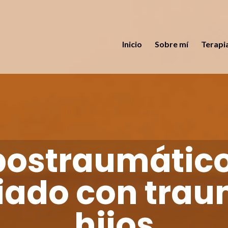
Inicio
Sobre mí
Terapi
s postraumátic
iado con trau
hijos