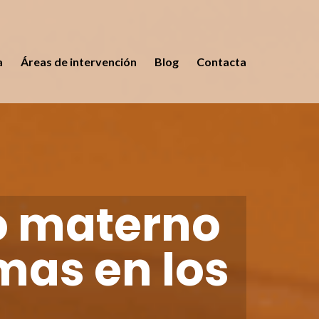
a
Áreas de intervención
Blog
Contacta
o materno
mas en los