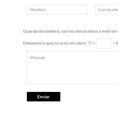
Guarda mi nombre, correo electrónico y web en 
Demuestra que no eres un robot
77 +
= 