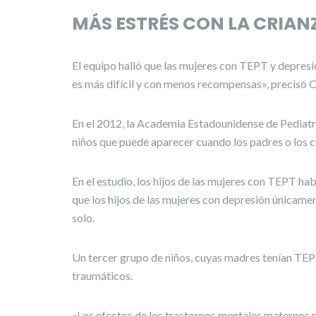
MÁS ESTRÉS CON LA CRIAN
El equipo halló que las mujeres con TEPT y depresió
es más difícil y con menos recompensas», precisó
En el 2012, la Academia Estadounidense de Pediatría
niños que puede aparecer cuando los padres o los 
En el estudio, los hijos de las mujeres con TEPT h
que los hijos de las mujeres con depresión únicame
solo.
Un tercer grupo de niños, cuyas madres tenían TE
traumáticos.
«Los efectos de los trastornos mentales maternos 