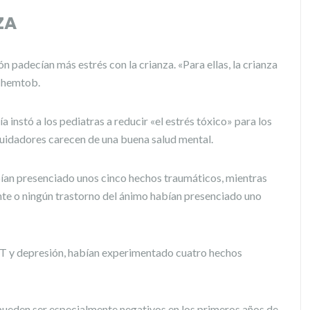
ZA
n padecían más estrés con la crianza. «Para ellas, la crianza
 Chemtob.
 instó a los pediatras a reducir «el estrés tóxico» para los
cuidadores carecen de una buena salud mental.
abían presenciado unos cinco hechos traumáticos, mientras
nte o ningún trastorno del ánimo habían presenciado uno
PT y depresión, habían experimentado cuatro hechos
pueden ser especialmente negativos en los primeros años de