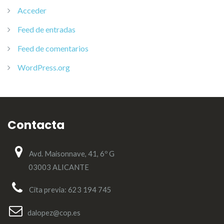
Acceder
Feed de entradas
Feed de comentarios
WordPress.org
Contacta
Avd. Maisonnave, 41, 6º G
03003 ALICANTE
Cita previa: 623 194 745
dalopez@cop.es