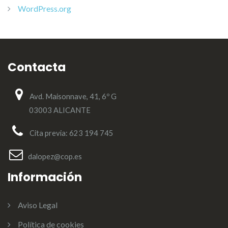
WordPress.org
Contacta
Avd. Maisonnave, 41, 6º G
03003 ALICANTE
Cita previa: 623 194 745
dalopez@cop.es
Información
Aviso Legal
Política de cookies